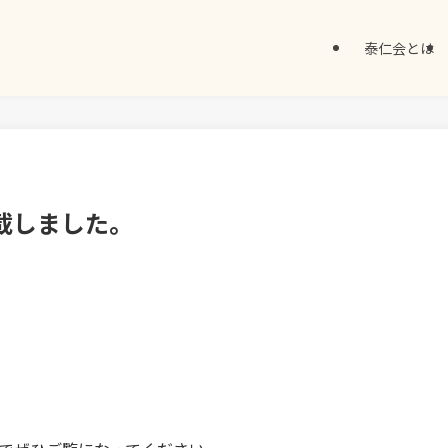
泰仁会とは
載しました。
。